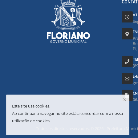
CONTAT
AT
Se
EN
Pr
Ro
PI
TE
(8
E-
go
CN
06
Este site usa cookies.
Ao continuar a navegar no site está a concordar com a nossa
utilização de cookies.
Todos os direitos reservados. © 2026 - Prefeitura Municipa