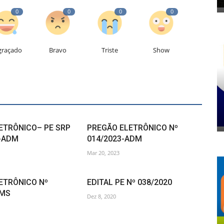
0
0
0
0
graçado
Bravo
Triste
Show
ETRÔNICO– PE SRP
PREGÃO ELETRÔNICO Nº
6-ADM
014/2023-ADM
Mar 20, 2023
ETRÔNICO Nº
EDITAL PE Nº 038/2020
SMS
Dez 8, 2020