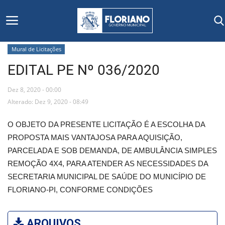
Mural de Licitações
EDITAL PE Nº 036/2020
Início
Dez 8, 2020 - 00:00
Editais
Alterado: Dez 9, 2020 - 08:49
Floriano
O OBJETO DA PRESENTE LICITAÇÃO É A ESCOLHA DA
PROPOSTA MAIS VANTAJOSA PARA AQUISIÇÃO,
Secretarias e Órgãos
PARCELADA E SOB DEMANDA, DE AMBULÂNCIA SIMPLES
REMOÇÃO 4X4, PARA ATENDER AS NECESSIDADES DA
Mural de Licitações
SECRETARIA MUNICIPAL DE SAÚDE DO MUNICÍPIO DE
FLORIANO-PI, CONFORME CONDIÇÕES
Notícias
Vídeos
ARQUIVOS