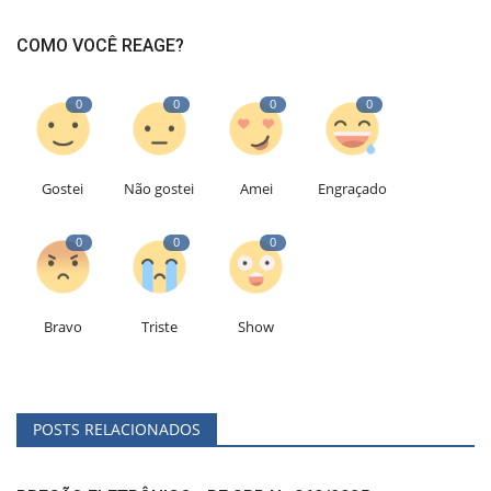
COMO VOCÊ REAGE?
0
0
0
0
Gostei
Não gostei
Amei
Engraçado
0
0
0
Bravo
Triste
Show
POSTS RELACIONADOS