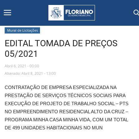
Mural de Licitações
EDITAL TOMADA DE PREÇOS
Início
05/2021
Editais
Abril 6, 2021 - 00:00
Floriano
Alterado: Abril 8, 2021 - 13:00
CONTRATAÇÃO DE EMPRESA ESPECIALIZADA NA
Secretarias e Órgãos
PRESTAÇÃO DE SERVIÇOS TÉCNICOS SOCIAIS PARA
EXECUÇÃO DE PROJETO DE TRABALHO SOCIAL – PTS
Mural de Licitações
NO EMPREENDIMENTO RESIDENCIAL ALTO DA CRUZ –
PROGRAMA MINHA CASA MINHA VIDA, COM UM TOTAL
Notícias
DE 499 UNIDADES HABITACIONAIS NO MUN
Vídeos