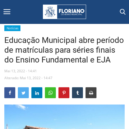
Notícias
Educação Municipal abre período
Início
de matrículas para séries finais
Editais
do Ensino Fundamental e EJA
Floriano
Mai 13, 2022 - 14:41
Alterado: Mai 13, 2022 - 14:47
Secretarias e Órgãos
Mural de Licitações
Notícias
Vídeos