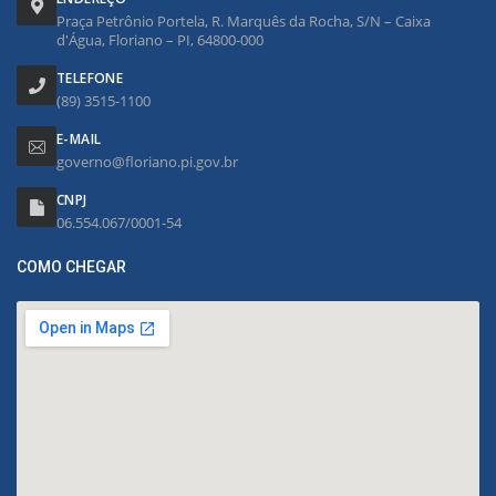
Praça Petrônio Portela, R. Marquês da Rocha, S/N – Caixa
d'Água, Floriano – PI, 64800-000
TELEFONE
(89) 3515-1100
E-MAIL
governo@floriano.pi.gov.br
CNPJ
06.554.067/0001-54
COMO CHEGAR