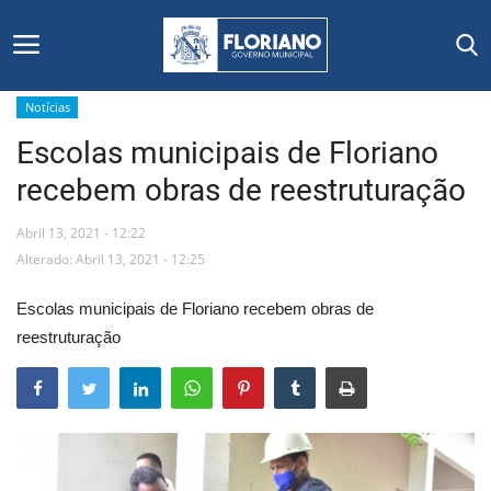
Notícias
Escolas municipais de Floriano
Início
recebem obras de reestruturação
Editais
Abril 13, 2021 - 12:22
Floriano
Alterado: Abril 13, 2021 - 12:25
Escolas municipais de Floriano recebem obras de
Secretarias e Órgãos
reestruturação
Mural de Licitações
Notícias
Vídeos