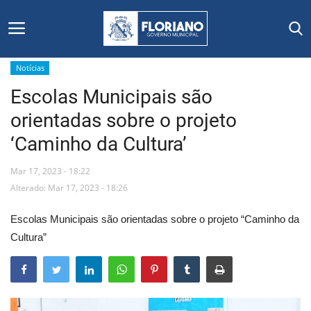
Notícias
Escolas Municipais são
Início
orientadas sobre o projeto
Editais
‘Caminho da Cultura’
Floriano
Mar 17, 2023 - 18:22
Alterado: Mar 17, 2023 - 18:26
Secretarias e Órgãos
Escolas Municipais são orientadas sobre o projeto “Caminho da
Mural de Licitações
Cultura”
Notícias
Vídeos