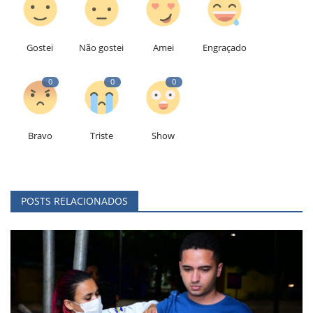
Gostei
Não gostei
Amei
Engraçado
0
0
0
Bravo
Triste
Show
POSTS RELACIONADOS