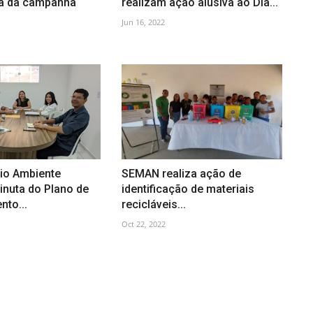
a da campanha
realizam ação alusiva ao Dia...
Jun 16, 2022
io Ambiente
SEMAN realiza ação de
inuta do Plano de
identificação de materiais
to...
recicláveis...
Oct 22, 2022