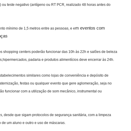
) ou teste negativo (antígeno ou RT PCR, realizado 48 horas antes do
m eventos com
ento mínimo de 1,5 metros entre as pessoas, e e
nças
os shopping centers poderão funcionar das 10h às 22h e salões de beleza
,hipermercados, padaria e produtos alimentícios deve encerrar às 24h.
 estabelecimentos similares como lojas de conveniência e depósito de
aternização, festas ou qualquer evento que gere aglomeração, seja no
ão funcionar com a utilização de som mecânico, instrumental ou
s, desde que sigam protocolos de segurança sanitária, com a limpeza
o de um aluno e outro e uso de máscaras.