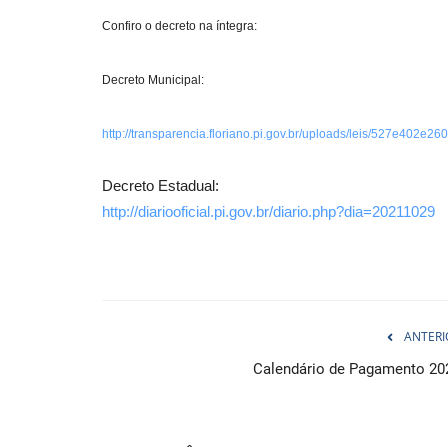
Confiro o decreto na íntegra:
Decreto Municipal:
http://transparencia.floriano.pi.gov.br/uploads/leis/527e402
Decreto Estadual:
http://diariooficial.pi.gov.br/diario.php?dia=20211029
ANTERI
Calendário de Pagamento 20