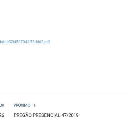
e260bdee32f4507041f73ddd2.pdf
OR
PRÓXIMO
26
PREGÃO PRESENCIAL 47/2019