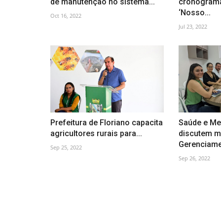
de manutenção no sistema...
cronogram
‘Nosso...
Oct 16, 2022
Jul 23, 2022
Prefeitura de Floriano capacita
Saúde e Me
agricultores rurais para...
discutem m
Gerenciamen
Sep 25, 2022
Sep 26, 2022