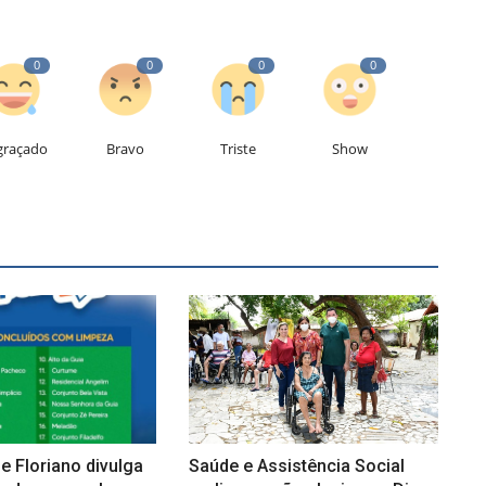
0
0
0
0
graçado
Bravo
Triste
Show
de Floriano divulga
Saúde e Assistência Social