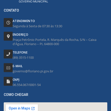
CONTATO
ATENDIMENTO
Segunda à Sexta de 07:30 às 13:30
ENDEREÇO
Praça Petrônio Portela, R. Marquês da Rocha, S/N – Caixa
d'Água, Floriano – PI, 64800-000
TELEFONE
(89) 3515-1100
E-MAIL
governo@floriano.pi.gov.br
CNPJ
06.554.067/0001-54
COMO CHEGAR