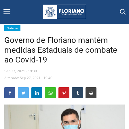
Notícias
Governo de Floriano mantém
Início
medidas Estaduais de combate
Editais
ao Covid-19
Floriano
Sep 27, 2021 - 19:39
Alterado: Sep 27, 2021 - 19:40
Secretarias e Órgãos
Mural de Licitações
Notícias
Vídeos