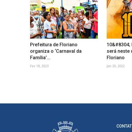
Prefeitura de Floriano
10&#8304; R
organiza o ‘Carnaval da
será neste
Família’...
Floriano
Fev 18, 2023
Jan 20, 2022
CONTAT