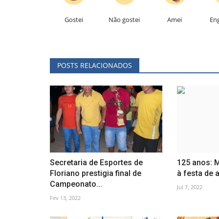
Gostei
Não gostei
Amei
En
POSTS RELACIONADOS
Secretaria de Esportes de
125 anos: 
Floriano prestigia final de
à festa de a
Campeonato...
Jul 7, 2022
Fev 13, 2022