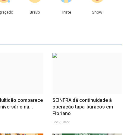
graçado
Bravo
Triste
Show
Multidão comparece
SEINFRA dá continuidade à
niversário na...
operação tapa-buracos em
Floriano
Fev 7, 2022