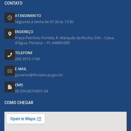
CONTATO
ATENDIMENTO
Segunda à Sexta de 07:30 às 13:30
ENDEREÇO
Praça Petrônio Portela, R. Marquês da Rocha, S/N – Caixa
d'Água, Floriano – PI, 64800-000
TELEFONE
(89) 3515-1100
E-MAIL
governo@floriano.pi.gov.br
CNPJ
06.554.067/0001-54
COMO CHEGAR