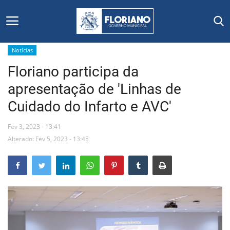
Notícias
Floriano participa da
Início
apresentação de 'Linhas de
Editais
Cuidado do Infarto e AVC'
Floriano
Fev 3, 2023 - 13:41
Alterado: Fev 5, 2023 - 13:45
Secretarias e Órgãos
Mural de Licitações
Notícias
Vídeos