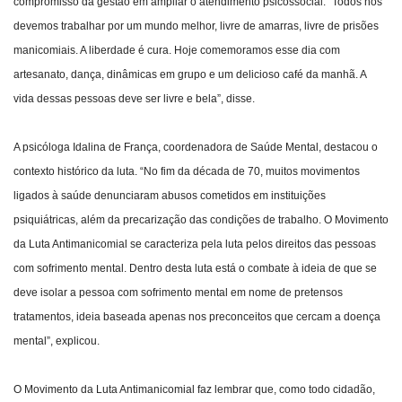
compromisso da gestão em ampliar o atendimento psicossocial. “Todos nós
devemos trabalhar por um mundo melhor, livre de amarras, livre de prisões
manicomiais. A liberdade é cura. Hoje comemoramos esse dia com
artesanato, dança, dinâmicas em grupo e um delicioso café da manhã. A
vida dessas pessoas deve ser livre e bela”, disse.
A psicóloga Idalina de França, coordenadora de Saúde Mental, destacou o
contexto histórico da luta. “No fim da década de 70, muitos movimentos
ligados à saúde denunciaram abusos cometidos em instituições
psiquiátricas, além da precarização das condições de trabalho. O Movimento
da Luta Antimanicomial se caracteriza pela luta pelos direitos das pessoas
com sofrimento mental. Dentro desta luta está o combate à ideia de que se
deve isolar a pessoa com sofrimento mental em nome de pretensos
tratamentos, ideia baseada apenas nos preconceitos que cercam a doença
mental”, explicou.
O Movimento da Luta Antimanicomial faz lembrar que, como todo cidadão,