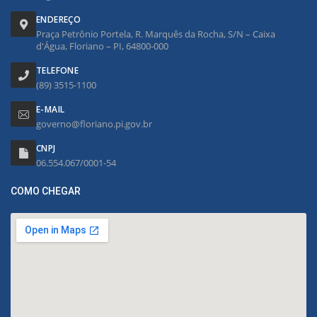
ENDEREÇO
Praça Petrônio Portela, R. Marquês da Rocha, S/N – Caixa
d'Água, Floriano – PI, 64800-000
TELEFONE
(89) 3515-1100
E-MAIL
governo@floriano.pi.gov.br
CNPJ
06.554.067/0001-54
COMO CHEGAR