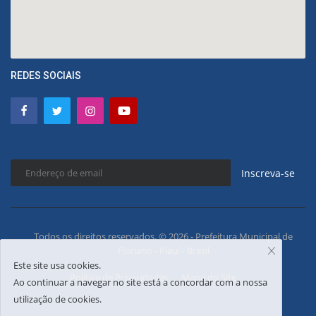
REDES SOCIAIS
Inscreva-se
Todos os direitos reservados. © 2026 - Prefeitura Municipal de
Floriano - Piauí - Brasil
Este site usa cookies.
Política de Privacidades
Mapa do Site
Ao continuar a navegar no site está a concordar com a nossa
utilização de cookies.