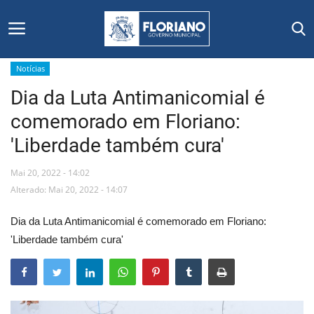
Notícias
Dia da Luta Antimanicomial é
Início
comemorado em Floriano:
Editais
'Liberdade também cura'
Floriano
Mai 20, 2022 - 14:02
Alterado: Mai 20, 2022 - 14:07
Secretarias e Órgãos
Dia da Luta Antimanicomial é comemorado em Floriano:
Mural de Licitações
'Liberdade também cura'
Notícias
Vídeos