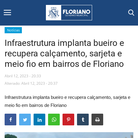
Notícias
Infraestrutura implanta bueiro e
Início
recupera calçamento, sarjeta e
Editais
meio fio em bairros de Floriano
Floriano
Abril 12, 2023 - 20:33
Alterado: Abril 12, 2023 - 20:37
Secretarias e Órgãos
Infraestrutura implanta bueiro e recupera calçamento, sarjeta e
Mural de Licitações
meio fio em bairros de Floriano
Notícias
Vídeos