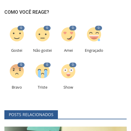
COMO VOCÊ REAGE?
0
0
0
0
Gostei
Não gostei
Amei
Engraçado
0
0
0
Bravo
Triste
Show
POSTS RELACIONADOS