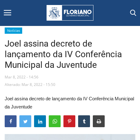
Notícias
Joel assina decreto de
Início
lançamento da IV Conferência
Editais
Municipal da Juventude
Floriano
Mar 8, 2022 - 14:56
Alterado: Mar 8, 2022 - 15:50
Secretarias e Órgãos
Joel assina decreto de lançamento da IV Conferência Municipal
Mural de Licitações
da Juventude
Notícias
Vídeos