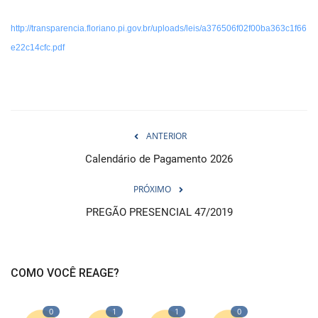
http://transparencia.floriano.pi.gov.br/uploads/leis/a376506f02f00ba363c1f66
e22c14cfc.pdf
ANTERIOR
Calendário de Pagamento 2026
PRÓXIMO
PREGÃO PRESENCIAL 47/2019
COMO VOCÊ REAGE?
0
1
1
0