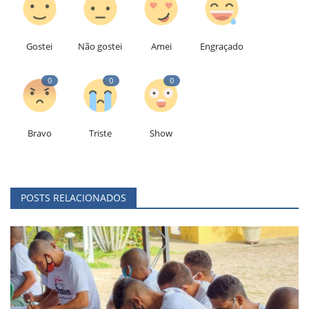
Gostei
Não gostei
Amei
Engraçado
0
0
0
Bravo
Triste
Show
POSTS RELACIONADOS