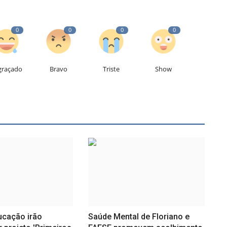
0
0
0
0
graçado
Bravo
Triste
Show
ucação irão
Saúde Mental de Floriano e