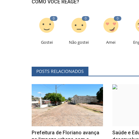
COMO VOCÊ REAGE?
0
0
0
Gostei
Não gostei
Amei
En
POSTS RELACIONADOS
Prefeitura de Floriano avança
Saúde e Ed