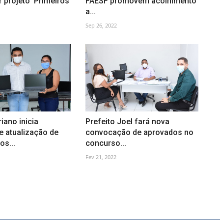
 projeto 'Primeiros
FAESF promovem acolhimento
a...
Sep 26, 2022
iano inicia
Prefeito Joel fará nova
e atualização de
convocação de aprovados no
s...
concurso...
Fev 21, 2022