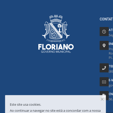
CONTAT
AT
Se
EN
Pr
Ro
PI
TE
(8
E-
go
CN
06
Este site usa cookies.
Ao continuar a navegar no site está a concordar com a nossa