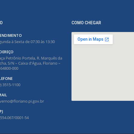
O
COMO CHEGAR
ENDIMENTO
gunda à Sexta de 07:30 às 13:30
DEREÇO
aça Petrônio Portela, R. Marquês da
cha, S/N – Caixa d'Água, Floriano –
, 64800-000
LEFONE
9) 3515-1100
MAIL
verno@floriano.pi.gov.br
PJ
.554.067/0001-54