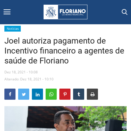
Notícias
Joel autoriza pagamento de
Início
Incentivo financeiro a agentes de
Editais
saúde de Floriano
Floriano
Dez 18, 2021 - 10:08
Alterado: Dez 18, 2021 - 10:10
Secretarias e Órgãos
Mural de Licitações
Notícias
Vídeos