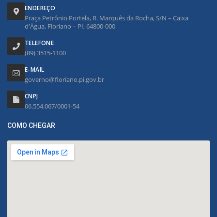
ENDEREÇO
Praça Petrônio Portela, R. Marquês da Rocha, S/N – Caixa
d'Água, Floriano – PI, 64800-000
TELEFONE
(89) 3515-1100
E-MAIL
governo@floriano.pi.gov.br
CNPJ
06.554.067/0001-54
COMO CHEGAR