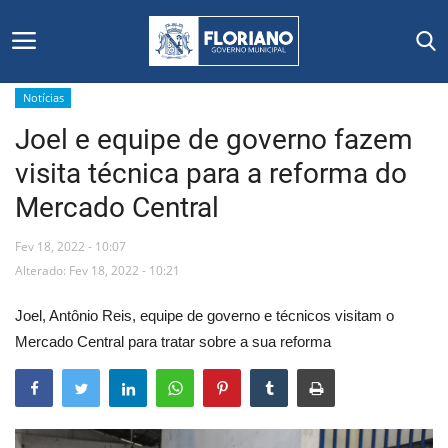
Notícias
Joel e equipe de governo fazem
Início
visita técnica para a reforma do
Editais
Mercado Central
Floriano
Fev 18, 2022 - 10:07
Alterado: Fev 18, 2022 - 10:21
Secretarias e Órgãos
Joel, Antônio Reis, equipe de governo e técnicos visitam o
Mural de Licitações
Mercado Central para tratar sobre a sua reforma
Notícias
Vídeos