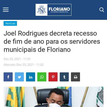
Notícias
Joel Rodrigues decreta recesso
Início
de fim de ano para os servidores
Editais
municipais de Floriano
Floriano
Dez 20, 2021 - 11:01
Alterado: Dez 20, 2021 - 11:02
Secretarias e Órgãos
Mural de Licitações
Notícias
Vídeos