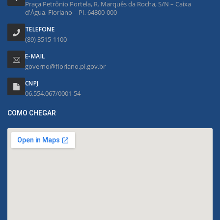
Praça Petrônio Portela, R. Marquês da Rocha, S/N – Caixa
d'Água, Floriano – PI, 64800-000
TELEFONE
(89) 3515-1100
E-MAIL
governo@floriano.pi.gov.br
CNPJ
06.554.067/0001-54
COMO CHEGAR