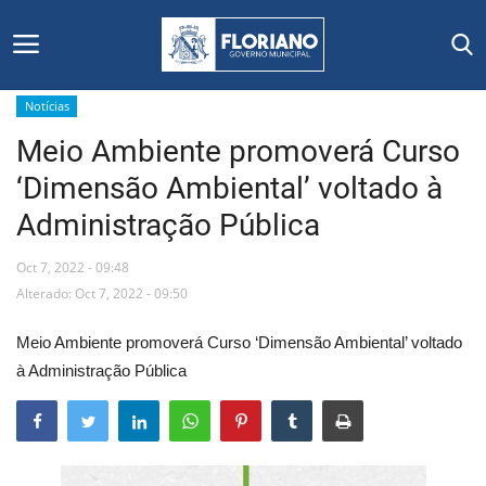
Notícias
Meio Ambiente promoverá Curso
Início
‘Dimensão Ambiental’ voltado à
Editais
Administração Pública
Floriano
Oct 7, 2022 - 09:48
Alterado: Oct 7, 2022 - 09:50
Secretarias e Órgãos
Meio Ambiente promoverá Curso ‘Dimensão Ambiental’ voltado
Mural de Licitações
à Administração Pública
Notícias
Vídeos