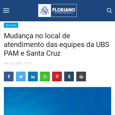
Notícias
Mudança no local de
Início
atendimento das equipes da UBS
Editais
PAM e Santa Cruz
Floriano
Fev 23, 2024 - 11:17
Secretarias e Órgãos
Mural de Licitações
Notícias
Vídeos