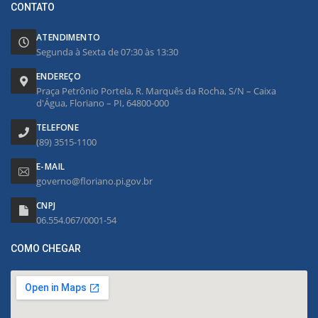
CONTATO
ATENDIMENTO
Segunda à Sexta de 07:30 às 13:30
ENDEREÇO
Praça Petrônio Portela, R. Marquês da Rocha, S/N – Caixa
d'Água, Floriano – PI, 64800-000
TELEFONE
(89) 3515-1100
E-MAIL
governo@floriano.pi.gov.br
CNPJ
06.554.067/0001-54
COMO CHEGAR