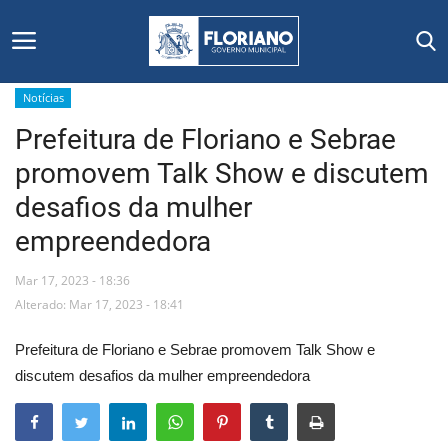
Notícias
Prefeitura de Floriano e Sebrae
Início
promovem Talk Show e discutem
Editais
desafios da mulher
empreendedora
Floriano
Mar 17, 2023 - 18:36
Secretarias e Órgãos
Alterado: Mar 17, 2023 - 18:41
Mural de Licitações
Prefeitura de Floriano e Sebrae promovem Talk Show e
discutem desafios da mulher empreendedora
Notícias
Vídeos