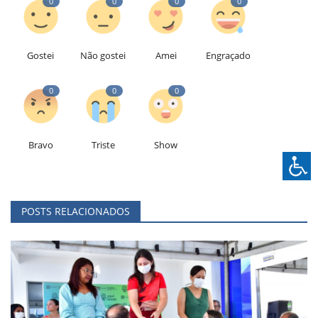
0
0
0
0
Gostei
Não gostei
Amei
Engraçado
0
0
0
Bravo
Triste
Show
POSTS RELACIONADOS