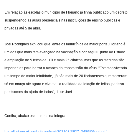
Em relação às escolas o município de Floriano já tinha publicado um decreto
suspendendo as aulas presenciais nas instituições de ensino públicas e
privadas até 5 de abril.
Joel Rodrigues explicou que, entre os municípios de maior porte, Floriano é
um dos que mais tem avançado na vacinação e conseguiu, junto ao Estado
a ampliação de 5 leitos de UTI e mais 25 clínicos, mas que as medidas são
importantes para barrar o avanço da transmissão do vírus. "Estamos vivendo
um tempo de maior letalidade, já são mais de 20 florianenses que morreram
só em março até agora e vivemos a realidade da lotação de leitos, por isso
precisamos da ajuda de todos", disse Joel.
Confira, abaixo os decretos na íntegra:
http://floriano.pi.gov.br/download/202103/SF27_3489f06eed.pdf