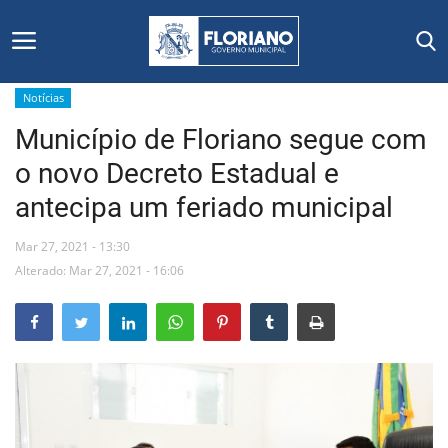
Notícias
Município de Floriano segue com
Início
o novo Decreto Estadual e
Editais
antecipa um feriado municipal
Floriano
Mar 27, 2021 - 13:30
Alterado: Mar 27, 2021 - 16:06
Secretarias e Órgãos
Mural de Licitações
Notícias
Vídeos