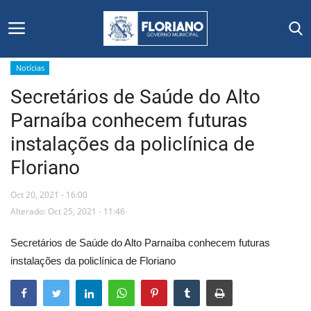
Notícias
Secretários de Saúde do Alto
Início
Parnaíba conhecem futuras
Editais
instalações da policlínica de
Floriano
Floriano
Oct 20, 2021 - 16:00
Secretarias e Órgãos
Alterado: Oct 25, 2021 - 11:46
Mural de Licitações
Secretários de Saúde do Alto Parnaíba conhecem futuras
instalações da policlínica de Floriano
Notícias
Vídeos