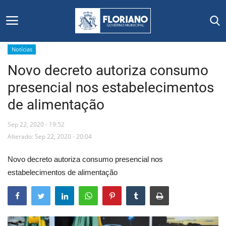
Notícias
Novo decreto autoriza consumo
Início
presencial nos estabelecimentos
Editais
de alimentação
Floriano
Sep 22, 2020 - 19:52
Alterado: Sep 22, 2020 - 20:04
Secretarias e Órgãos
Novo decreto autoriza consumo presencial nos
Mural de Licitações
estabelecimentos de alimentação
Notícias
Vídeos