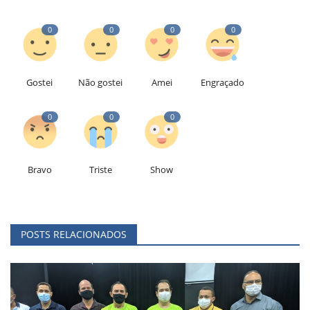
0
0
0
0
Gostei
Não gostei
Amei
Engraçado
0
0
0
Bravo
Triste
Show
POSTS RELACIONADOS