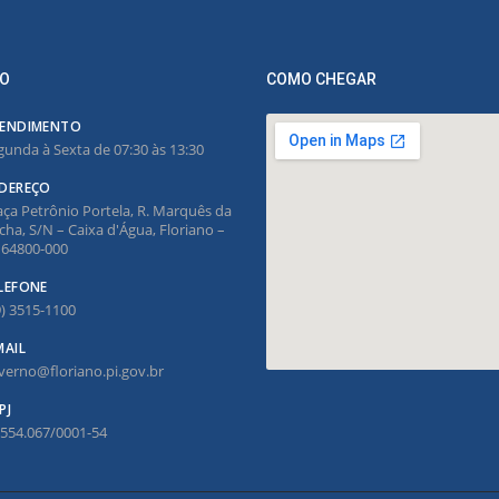
O
COMO CHEGAR
ENDIMENTO
gunda à Sexta de 07:30 às 13:30
DEREÇO
aça Petrônio Portela, R. Marquês da
cha, S/N – Caixa d'Água, Floriano –
, 64800-000
LEFONE
9) 3515-1100
MAIL
verno@floriano.pi.gov.br
PJ
.554.067/0001-54