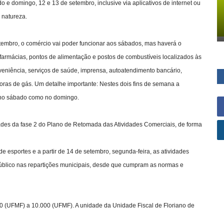
o e domingo, 12 e 13 de setembro, inclusive via aplicativos de internet ou
 natureza.
etembro, o comércio vai poder funcionar aos sábados, mas haverá o
farmácias, pontos de alimentação e postos de combustíveis localizados às
nveniência, serviços de saúde, imprensa, autoatendimento bancário,
idoras de gás. Um detalhe importante: Nestes dois fins de semana a
o no sábado como no domingo.
dades da fase 2 do Plano de Retomada das Atividades Comerciais, de forma
de esportes e a partir de 14 de setembro, segunda-feira, as atividades
úblico nas repartições municipais, desde que cumpram as normas e
0 (UFMF) a 10.000 (UFMF). A unidade da Unidade Fiscal de Floriano de