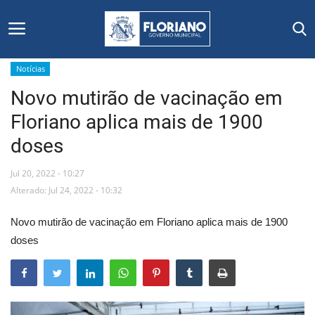
Notícias
Novo mutirão de vacinação em
Início
Floriano aplica mais de 1900
Editais
doses
Floriano
Jul 20, 2022 - 10:27
Alterado: Jul 24, 2022 - 10:32
Secretarias e Órgãos
Novo mutirão de vacinação em Floriano aplica mais de 1900
Mural de Licitações
doses
Notícias
Vídeos