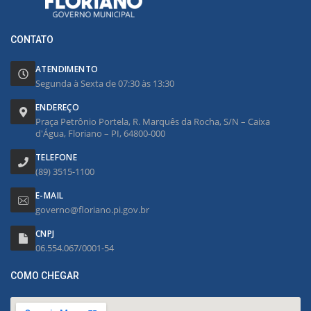
CONTATO
ATENDIMENTO
Segunda à Sexta de 07:30 às 13:30
ENDEREÇO
Praça Petrônio Portela, R. Marquês da Rocha, S/N – Caixa
d'Água, Floriano – PI, 64800-000
TELEFONE
(89) 3515-1100
E-MAIL
governo@floriano.pi.gov.br
CNPJ
06.554.067/0001-54
COMO CHEGAR