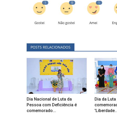
1
0
1
Gostei
Não gostei
Amei
En
POSTS RELACIONADOS
Dia Nacional de Luta da
Dia da Luta
Pessoa com Deficiência é
comemorado
comemorado...
'Liberdade..