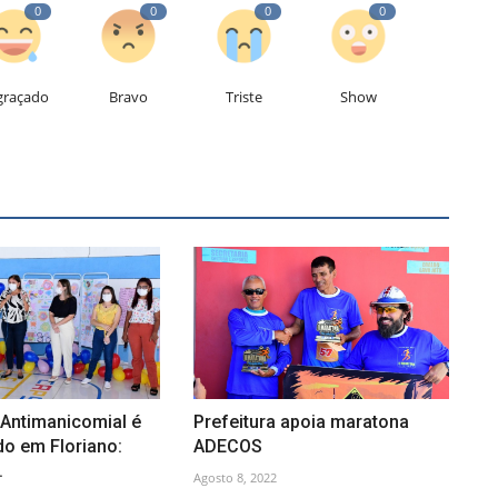
0
0
0
0
graçado
Bravo
Triste
Show
 Antimanicomial é
Prefeitura apoia maratona
 em Floriano:
ADECOS
.
Agosto 8, 2022