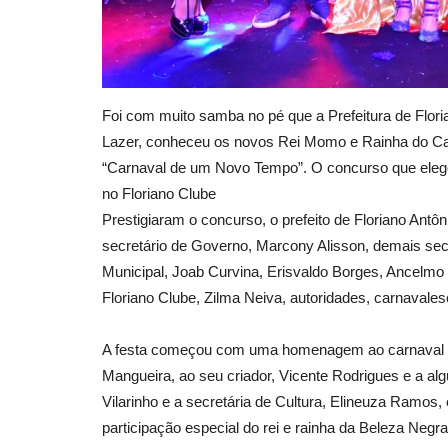
Foi com muito samba no pé que a Prefeitura de Floria
Lazer, conheceu os novos Rei Momo e Rainha do Ca
“Carnaval de um Novo Tempo”. O concurso que elegeu 
no Floriano Clube
Prestigiaram o concurso, o prefeito de Floriano Antô
secretário de Governo, Marcony Alisson, demais sec
Municipal, Joab Curvina, Erisvaldo Borges, Ancelmo J
Floriano Clube, Zilma Neiva, autoridades, carnavales
A festa começou com uma homenagem ao carnaval de 
Mangueira, ao seu criador, Vicente Rodrigues e a alg
Vilarinho e a secretária de Cultura, Elineuza Ramos,
participação especial do rei e rainha da Beleza Negra