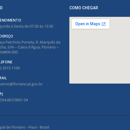
O
COMO CHEGAR
ENDIMENTO
gunda à Sexta de 07:30 às 13:30
DEREÇO
aça Petrônio Portela, R. Marquês da
cha, S/N – Caixa d'Água, Floriano –
, 64800-000
LEFONE
9) 3515-1100
MAIL
verno@floriano.pi.gov.br
PJ
.554.067/0001-54
l de Floriano - Piauí - Brasil