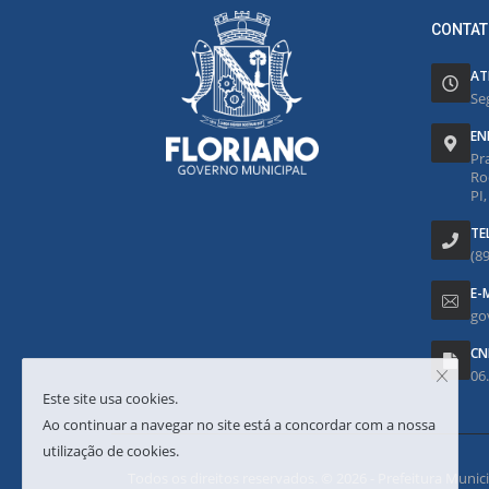
CONTAT
AT
Se
EN
Pr
Ro
PI
TE
(8
E-
go
CN
06
Este site usa cookies.
Ao continuar a navegar no site está a concordar com a nossa
utilização de cookies.
Todos os direitos reservados. © 2026 - Prefeitura Municipa