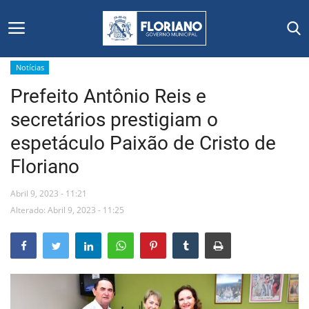
Notícias
Prefeito Antônio Reis e
Início
secretários prestigiam o
Editais
espetáculo Paixão de Cristo de
Floriano
Floriano
Abril 9, 2023 - 11:21
Secretarias e Órgãos
Alterado: Abril 9, 2023 - 11:25
Mural de Licitações
Notícias
Vídeos