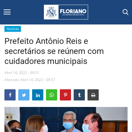
Notícias
Prefeito Antônio Reis e
Início
secretários se reúnem com
Editais
cuidadores municipais
Floriano
Abril 14, 2022 - 09:51
Alterado: Abril 14, 2022 - 09:57
Secretarias e Órgãos
Mural de Licitações
Notícias
Vídeos