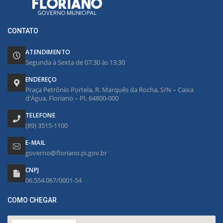
CONTATO
ATENDIMENTO
Segunda à Sexta de 07:30 às 13:30
ENDEREÇO
Praça Petrônio Portela, R. Marquês da Rocha, S/N – Caixa
d'Água, Floriano – PI, 64800-000
TELEFONE
(89) 3515-1100
E-MAIL
governo@floriano.pi.gov.br
CNPJ
06.554.067/0001-54
COMO CHEGAR