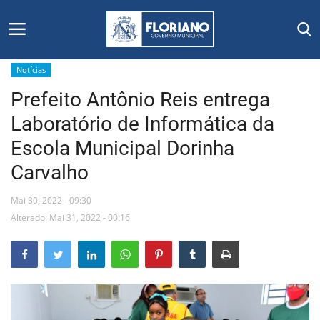
Notícias
Prefeito Antônio Reis entrega
Início
Laboratório de Informática da
Editais
Escola Municipal Dorinha
Carvalho
Floriano
Mai 30, 2022 - 09:30
Secretarias e Órgãos
Alterado: Mai 31, 2022 - 00:16
Mural de Licitações
Notícias
Vídeos