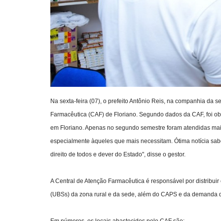
Na sexta-feira (07), o prefeito Antônio Reis, na companhia da s
Farmacêutica (CAF) de Floriano. Segundo dados da CAF, foi o
em Floriano. Apenas no segundo semestre foram atendidas mais
especialmente àqueles que mais necessitam. Ótima notícia sa
direito de todos e dever do Estado", disse o gestor.
A Central de Atenção Farmacêutica é responsável por distribu
(UBSs) da zona rural e da sede, além do CAPS e da demanda d
Em números, os locais abastecidos pelo CAF são: