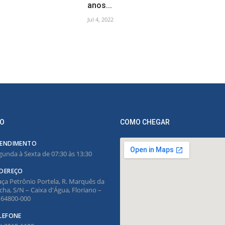
anos...
Jul 4, 2022
O
COMO CHEGAR
ENDIMENTO
gunda à Sexta de 07:30 às 13:30
DEREÇO
aça Petrônio Portela, R. Marquês da
cha, S/N – Caixa d'Água, Floriano –
, 64800-000
LEFONE