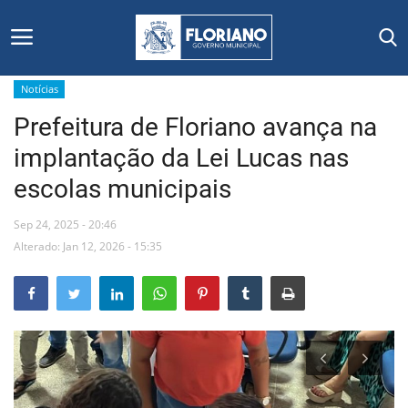
Notícias
Prefeitura de Floriano avança na
Início
implantação da Lei Lucas nas
Editais
escolas municipais
Floriano
Sep 24, 2025 - 20:46
Alterado: Jan 12, 2026 - 15:35
Secretarias e Órgãos
Mural de Licitações
Notícias
Vídeos