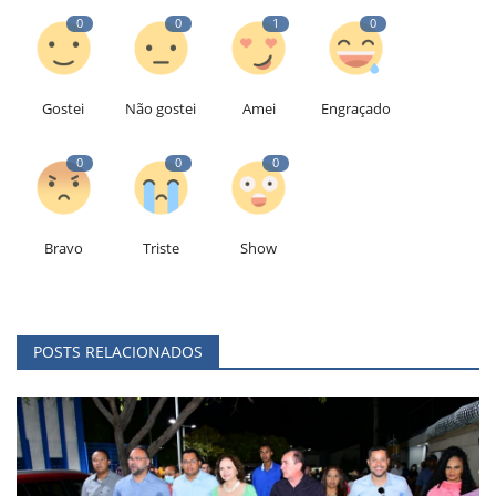
0
0
1
0
Gostei
Não gostei
Amei
Engraçado
0
0
0
Bravo
Triste
Show
POSTS RELACIONADOS