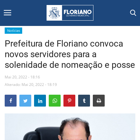
Notícias
Prefeitura de Floriano convoca
Início
novos servidores para a
Editais
solenidade de nomeação e posse
Floriano
Mai 20, 2022 - 18:16
Alterado: Mai 20, 2022 - 18:19
Secretarias e Órgãos
Mural de Licitações
Notícias
Vídeos