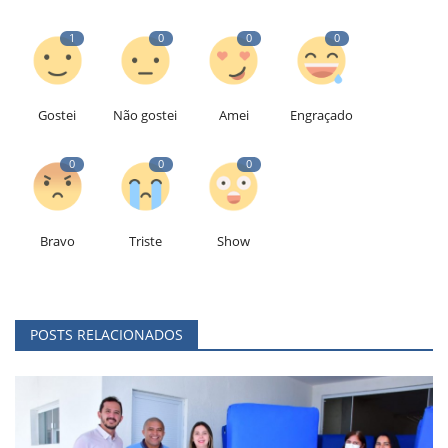
1
0
0
0
Gostei
Não gostei
Amei
Engraçado
0
0
0
Bravo
Triste
Show
POSTS RELACIONADOS