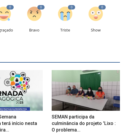
0
0
0
0
graçado
Bravo
Triste
Show
 Semana
SEMAN participa da
terá início nesta
culminância do projeto 'Lixo :
ra...
O problema...