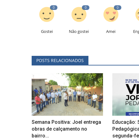
0
0
0
Gostei
Não gostei
Amei
En
POSTS RELACIONADOS
Semana Positiva: Joel entrega
Educação:
obras de calçamento no
Pedagógica 
bairro...
segunda-fei