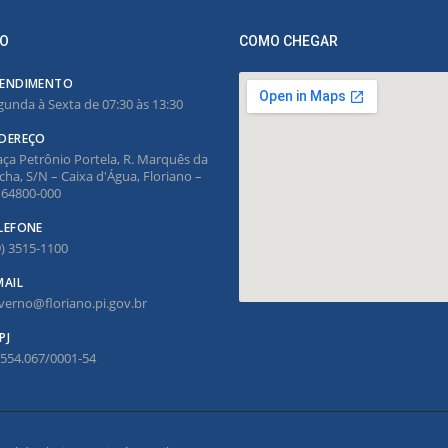
O
COMO CHEGAR
ENDIMENTO
gunda à Sexta de 07:30 às 13:30
DEREÇO
aça Petrônio Portela, R. Marquês da
cha, S/N – Caixa d'Água, Floriano –
, 64800-000
LEFONE
9) 3515-1100
MAIL
verno@floriano.pi.gov.br
PJ
.554.067/0001-54