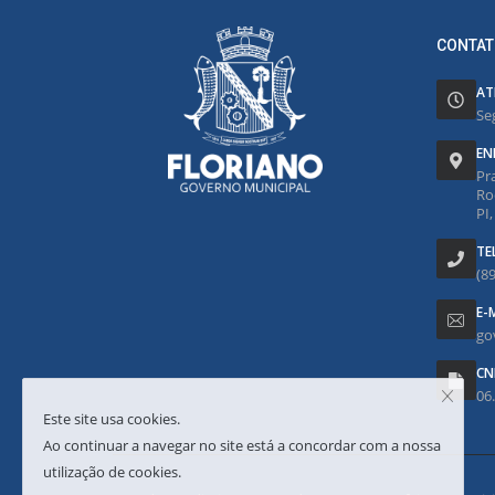
CONTAT
AT
Se
EN
Pr
Ro
PI
TE
(8
E-
go
CN
06
Este site usa cookies.
Ao continuar a navegar no site está a concordar com a nossa
utilização de cookies.