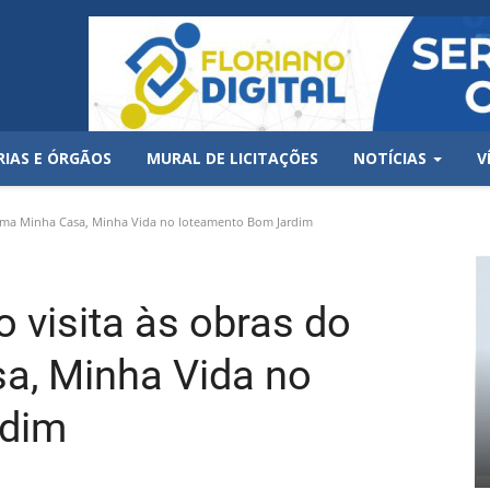
RIAS E ÓRGÃOS
MURAL DE LICITAÇÕES
NOTÍCIAS
V
grama Minha Casa, Minha Vida no loteamento Bom Jardim
o visita às obras do
a, Minha Vida no
rdim