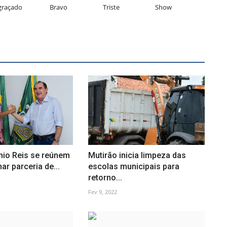
graçado
Bravo
Triste
Show
nio Reis se reúnem
Mutirão inicia limpeza das
ar parceria de...
escolas municipais para
retorno...
Fev 9, 2022