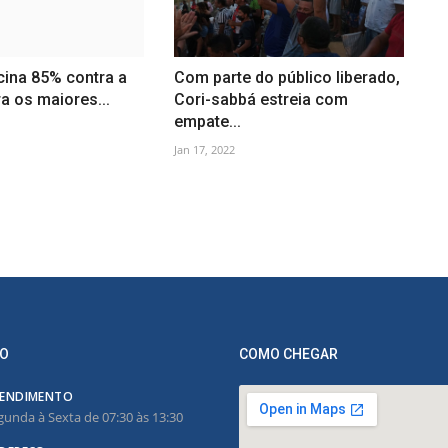
cina 85% contra a
Com parte do público liberado,
ra os maiores...
Cori-sabbá estreia com
empate...
Jan 17, 2022
O
COMO CHEGAR
ENDIMENTO
gunda à Sexta de 07:30 às 13:30