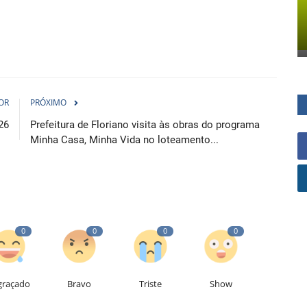
OR
PRÓXIMO
26
Prefeitura de Floriano visita às obras do programa
Minha Casa, Minha Vida no loteamento...
0
0
0
0
graçado
Bravo
Triste
Show