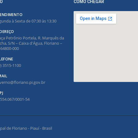
O
COMO CHEGAR
ENDIMENTO
gunda à Sexta de 07:30 às 13:30
DEREÇO
aça Petrônio Portela, R. Marquês da
cha, S/N – Caixa d'Água, Floriano –
, 64800-000
LEFONE
9) 3515-1100
MAIL
verno@floriano.pi.gov.br
PJ
.554.067/0001-54
l de Floriano - Piauí - Brasil