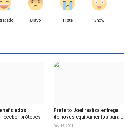
graçado
Bravo
Triste
Show
eneficiados
Prefeito Joel realiza entrega
receber próteses
de novos equipamentos para...
Dez 16, 2021