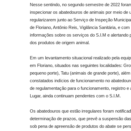
Nesse sentindo, no segundo semestre de 2022 foram r
inspecionar os abatedouros de animais por meio de u
regularizarem junto ao Serviço de Inspeção Municip
de Floriano, Antônio Reis, Vigilância Sanitária, e c
informações sobre os serviços do S.I.M e alertando 
dos produtos de origem animal.
Em um levantamento situacional realizado pela equipe
em Floriano, situados nas seguintes localidades: Gr
pequeno porte), Tatu (animais de grande porte), alé
constatados indícios de funcionamento no abatedouro
de regulamentação para o funcionamento, registro e 
Lugar, ainda continuam pendentes com o S.I.M.
Os abatedouros que estão irregulares foram notific
determinação de prazos, que prevê a suspensão das a
sob pena de apreensão de produtos do abate se persi