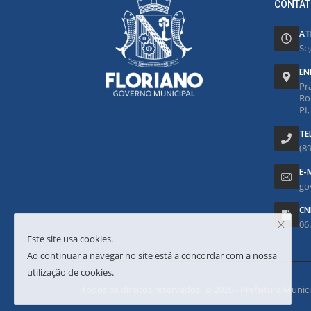
CONTAT
AT
Se
EN
Pr
Ro
PI
TE
(8
E-
go
CN
06
Este site usa cookies.
Ao continuar a navegar no site está a concordar com a nossa
utilização de cookies.
Todos os direitos reservados. © 2026 - Prefeitura Municipa