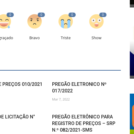
0
0
0
0
graçado
Bravo
Triste
Show
 PREÇOS 010/2021
PREGÃO ELETRONICO Nº
017/2022
Mar 7, 2022
E LICITAÇÃO N°
PREGÃO ELETRÔNICO PARA
REGISTRO DE PREÇOS – SRP
N.º 082/2021-SMS