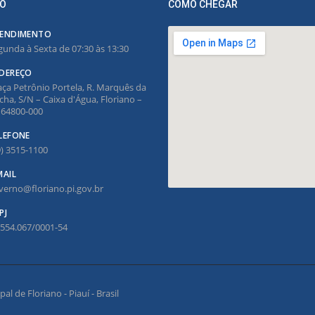
O
COMO CHEGAR
ENDIMENTO
gunda à Sexta de 07:30 às 13:30
DEREÇO
aça Petrônio Portela, R. Marquês da
cha, S/N – Caixa d'Água, Floriano –
, 64800-000
LEFONE
9) 3515-1100
MAIL
verno@floriano.pi.gov.br
PJ
.554.067/0001-54
l de Floriano - Piauí - Brasil