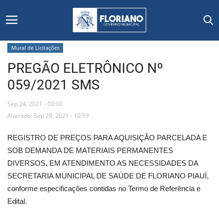
Mural de Licitações
PREGÃO ELETRÔNICO Nº
Início
059/2021 SMS
Editais
Sep 24, 2021 - 00:00
Floriano
Alterado: Sep 29, 2021 - 10:59
REGISTRO DE PREÇOS PARA AQUISIÇÃO PARCELADA E
Secretarias e Órgãos
SOB DEMANDA DE MATERIAIS PERMANENTES
DIVERSOS, EM ATENDIMENTO AS NECESSIDADES DA
Mural de Licitações
SECRETARIA MUNICIPAL DE SAÚDE DE FLORIANO PIAUÍ,
conforme especificações contidas no Termo de Referência e
Notícias
Edital.
Vídeos