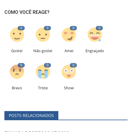
COMO VOCÊ REAGE?
0
0
0
0
Gostei
Não gostei
Amei
Engraçado
0
0
0
Bravo
Triste
Show
POSTS RELACIONADOS