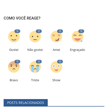
COMO VOCÊ REAGE?
0
0
0
0
Gostei
Não gostei
Amei
Engraçado
0
0
0
Bravo
Triste
Show
POSTS RELACIONADOS