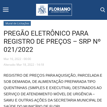
Mural de Licitações
PREGÃO ELETRÔNICO PARA
Início
REGISTRO DE PREÇOS – SRP Nº
Editais
021/2022
Floriano
Mar 16, 2022 - 00:00
Alterado: Mar 18, 2022 - 14:18
Secretarias e Órgãos
REGISTRO DE PREÇOS PARA AQUISIÇÃO, PARCELADA E
Mural de Licitações
SOB DEMANDA, DE ALIMENTAÇÃO PREPARADA TIPO
QUENTINHAS (SIMPLES E EXECUTIVA), DESTINADOS AO
Notícias
SERVIÇO DE ATENDIMENTO MÓVEL DE URGÊNCIA –
SAMU E OUTRAS AÇÕES DA SECRETARIA MUNICIPAL DE
Vídeos
SAÚDE DO MUNICÍPIO DE FLORI