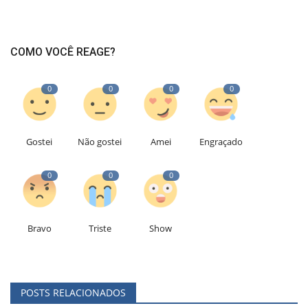
COMO VOCÊ REAGE?
0
0
0
0
Gostei
Não gostei
Amei
Engraçado
0
0
0
Bravo
Triste
Show
POSTS RELACIONADOS