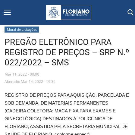
Mural de Licitações
PREGÃO ELETRÔNICO PARA
Início
REGISTRO DE PREÇOS – SRP N.º
Editais
022/2022 – SMS
Floriano
Mar 11, 2022 - 00:00
Alterado: Mar 14, 2022 - 19:36
Secretarias e Órgãos
REGISTRO DE PREÇOS PARA AQUISIÇÃO, PARCELADA E
Mural de Licitações
SOB DEMANDA, DE MATERIAIS PERMANENTES
(CADEIRA COLETORA; MACA FIXA PARA EXAMES E
Notícias
GINECOLÓGICA) DESTINADOS À POLICLÍNICA DE
FLORIANO, ASSISTIDA PELA SECRETARIA MUNICIPAL DE
Vídeos
SAÚDE DE FLORIANO, conforme especifi