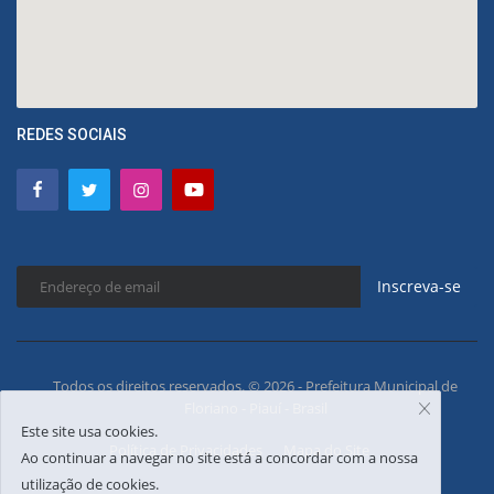
REDES SOCIAIS
Inscreva-se
Todos os direitos reservados. © 2026 - Prefeitura Municipal de
Floriano - Piauí - Brasil
Este site usa cookies.
Política de Privacidades
Mapa do Site
Ao continuar a navegar no site está a concordar com a nossa
utilização de cookies.