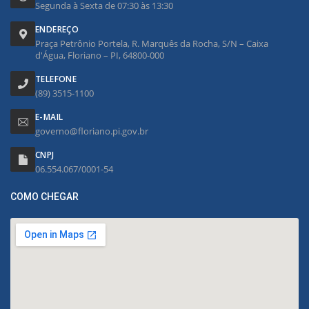
Segunda à Sexta de 07:30 às 13:30
ENDEREÇO
Praça Petrônio Portela, R. Marquês da Rocha, S/N – Caixa
d'Água, Floriano – PI, 64800-000
TELEFONE
(89) 3515-1100
E-MAIL
governo@floriano.pi.gov.br
CNPJ
06.554.067/0001-54
COMO CHEGAR