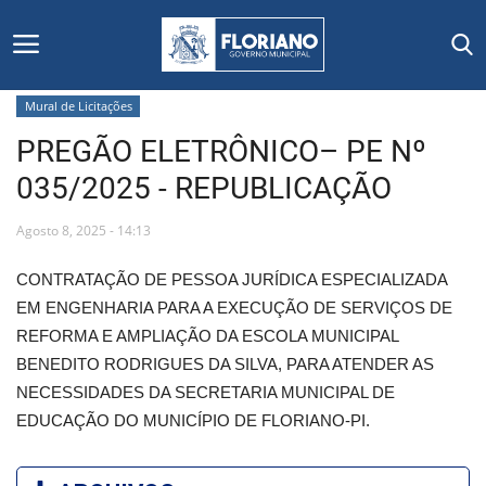
Mural de Licitações
PREGÃO ELETRÔNICO– PE Nº
Início
035/2025 - REPUBLICAÇÃO
Editais
Agosto 8, 2025 - 14:13
Floriano
CONTRATAÇÃO DE PESSOA JURÍDICA ESPECIALIZADA
EM ENGENHARIA PARA A EXECUÇÃO DE SERVIÇOS DE
Secretarias e Órgãos
REFORMA E AMPLIAÇÃO DA ESCOLA MUNICIPAL
BENEDITO RODRIGUES DA SILVA, PARA ATENDER AS
Mural de Licitações
NECESSIDADES DA SECRETARIA MUNICIPAL DE
EDUCAÇÃO DO MUNICÍPIO DE FLORIANO-PI.
Notícias
Vídeos