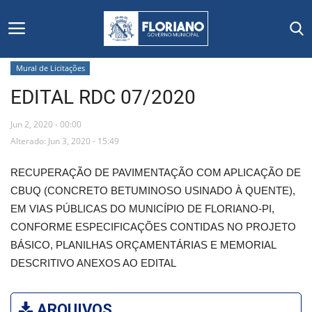
Mural de Licitações
EDITAL RDC 07/2020
Início
Jun 2, 2020 - 00:00
Editais
Alterado: Jun 3, 2020 - 15:49
Floriano
RECUPERAÇÃO DE PAVIMENTAÇÃO COM APLICAÇÃO DE
CBUQ (CONCRETO BETUMINOSO USINADO À QUENTE),
Secretarias e Órgãos
EM VIAS PÚBLICAS DO MUNICÍPIO DE FLORIANO-PI,
CONFORME ESPECIFICAÇÕES CONTIDAS NO PROJETO
Mural de Licitações
BÁSICO, PLANILHAS ORÇAMENTÁRIAS E MEMORIAL
DESCRITIVO ANEXOS AO EDITAL
Notícias
Vídeos
ARQUIVOS