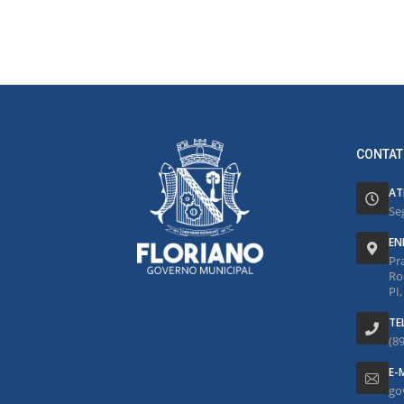
CONTAT
AT
Se
EN
Pr
Ro
PI
TE
(8
E-
go