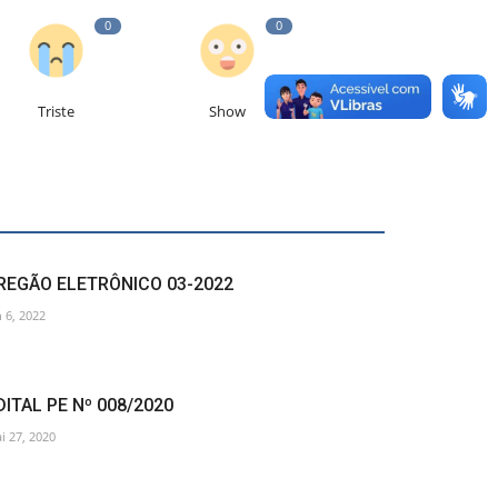
0
0
Triste
Show
REGÃO ELETRÔNICO 03-2022
n 6, 2022
DITAL PE Nº 008/2020
i 27, 2020