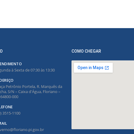
O
COMO CHEGAR
ENDIMENTO
gunda à Sexta de 07:30 às 13:30
DEREÇO
aça Petrônio Portela, R. Marquês da
cha, S/N – Caixa d'Água, Floriano –
, 64800-000
LEFONE
9) 3515-1100
MAIL
verno@floriano.pi.gov.br