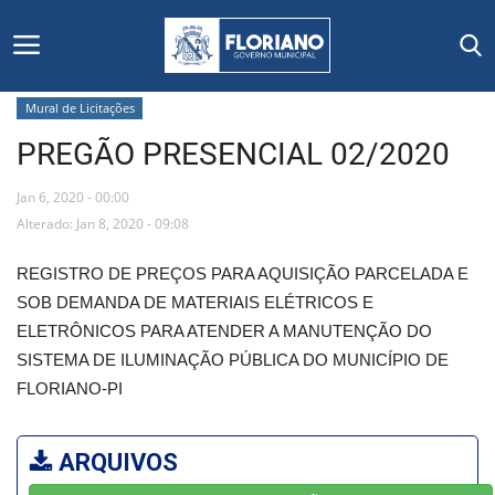
Mural de Licitações
PREGÃO PRESENCIAL 02/2020
Início
Jan 6, 2020 - 00:00
Editais
Alterado: Jan 8, 2020 - 09:08
Floriano
REGISTRO DE PREÇOS PARA AQUISIÇÃO PARCELADA E
SOB DEMANDA DE MATERIAIS ELÉTRICOS E
Secretarias e Órgãos
ELETRÔNICOS PARA ATENDER A MANUTENÇÃO DO
SISTEMA DE ILUMINAÇÃO PÚBLICA DO MUNICÍPIO DE
Mural de Licitações
FLORIANO-PI
Notícias
ARQUIVOS
Vídeos