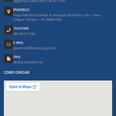
Segunda à Sexta de 07:30 às 13:30
ENDEREÇO
Praça Petrônio Portela, R. Marquês da Rocha, S/N – Caixa
d'Água, Floriano – PI, 64800-000
TELEFONE
(89) 3515-1100
E-MAIL
governo@floriano.pi.gov.br
CNPJ
06.554.067/0001-54
COMO CHEGAR