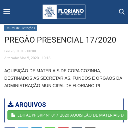
Mural de Licitações
PREGÃO PRESENCIAL 17/2020
Início
Fev 28, 2020 - 00:00
Editais
Alterado: Mar 5, 2020 - 10:18
Floriano
AQUISIÇÃO DE MATERIAIS DE COPA COZINHA,
DESTINADOS ÀS SECRETARIAS, FUNDOS E ÓRGÃOS DA
Secretarias e Órgãos
ADMINISTRAÇÃO MUNICIPAL DE FLORIANO-PI
Mural de Licitações
ARQUIVOS
Notícias
EDITAL PP SRP Nº 017_2020 AQUISIÇÃO DE MATERIAIS D
Vídeos