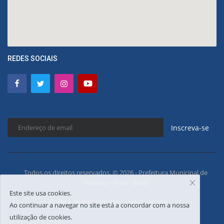
REDES SOCIAIS
Inscreva-se
Todos os direitos reservados. © 2026 - Prefeitura Municipal de
Floriano - Piauí - Brasil
Este site usa cookies.
Política de Privacidades
Mapa do Site
Ao continuar a navegar no site está a concordar com a nossa
utilização de cookies.