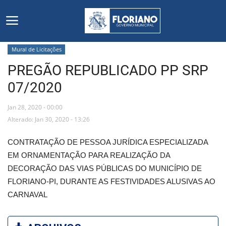
Mural de Licitações
PREGÃO REPUBLICADO PP SRP
Início
07/2020
Editais
Jan 28, 2020 - 00:00
Floriano
Alterado: Jan 30, 2020 - 13:26
CONTRATAÇÃO DE PESSOA JURÍDICA ESPECIALIZADA
Secretarias e Órgãos
EM ORNAMENTAÇÃO PARA REALIZAÇÃO DA
DECORAÇÃO DAS VIAS PÚBLICAS DO MUNICÍPIO DE
Mural de Licitações
FLORIANO-PI, DURANTE AS FESTIVIDADES ALUSIVAS AO
CARNAVAL
Notícias
Vídeos