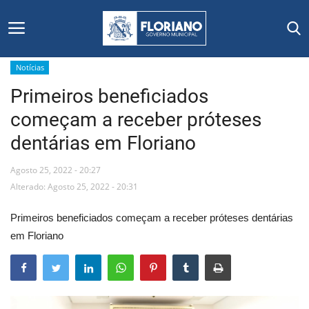
Notícias
Primeiros beneficiados
Início
começam a receber próteses
Editais
dentárias em Floriano
Floriano
Agosto 25, 2022 - 20:27
Alterado: Agosto 25, 2022 - 20:31
Secretarias e Órgãos
Primeiros beneficiados começam a receber próteses dentárias
Mural de Licitações
em Floriano
Notícias
Vídeos