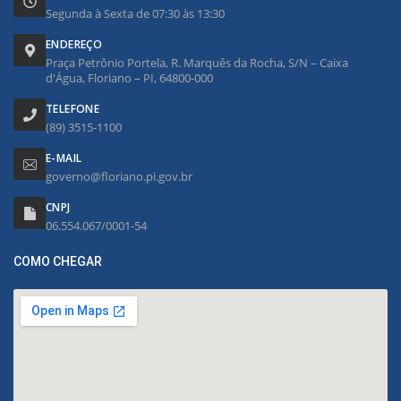
Segunda à Sexta de 07:30 às 13:30
ENDEREÇO
Praça Petrônio Portela, R. Marquês da Rocha, S/N – Caixa
d'Água, Floriano – PI, 64800-000
TELEFONE
(89) 3515-1100
E-MAIL
governo@floriano.pi.gov.br
CNPJ
06.554.067/0001-54
COMO CHEGAR