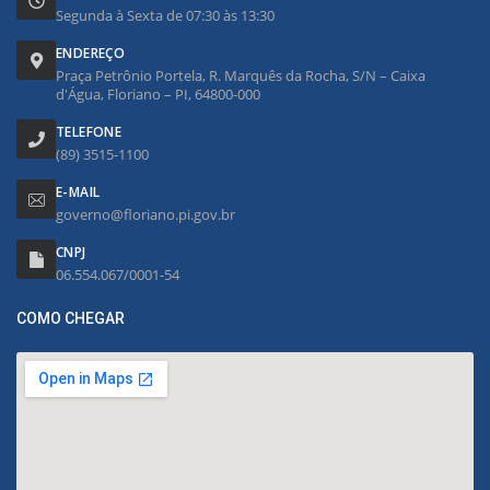
Segunda à Sexta de 07:30 às 13:30
ENDEREÇO
Praça Petrônio Portela, R. Marquês da Rocha, S/N – Caixa
d'Água, Floriano – PI, 64800-000
TELEFONE
(89) 3515-1100
E-MAIL
governo@floriano.pi.gov.br
CNPJ
06.554.067/0001-54
COMO CHEGAR