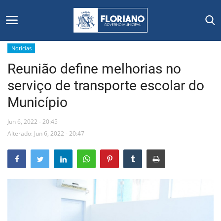
Notícias
Reunião define melhorias no
Início
serviço de transporte escolar do
Editais
Município
Floriano
Jun 6, 2022 - 20:45
Alterado: Jun 6, 2022 - 20:47
Secretarias e Órgãos
Mural de Licitações
Notícias
Vídeos