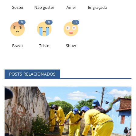
Gostei
Não gostei
Amei
Engraçado
0
0
0
Bravo
Triste
Show
POSTS RELACIONADOS