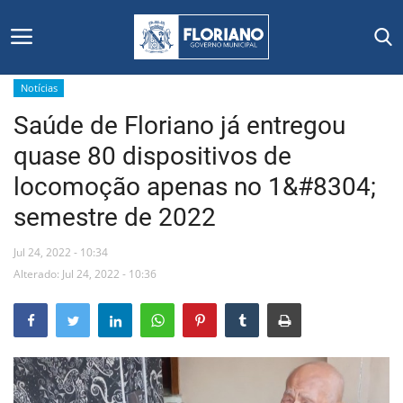
Notícias
Saúde de Floriano já entregou
Início
quase 80 dispositivos de
Editais
locomoção apenas no 1&#8304;
semestre de 2022
Floriano
Jul 24, 2022 - 10:34
Secretarias e Órgãos
Alterado: Jul 24, 2022 - 10:36
Mural de Licitações
Notícias
Vídeos