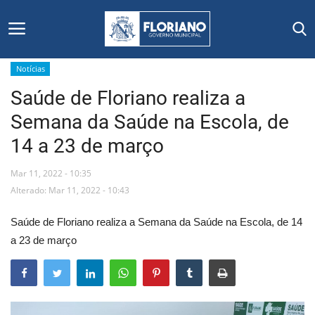
Notícias
Saúde de Floriano realiza a
Início
Semana da Saúde na Escola, de
Editais
14 a 23 de março
Floriano
Mar 11, 2022 - 10:35
Alterado: Mar 11, 2022 - 10:43
Secretarias e Órgãos
Saúde de Floriano realiza a Semana da Saúde na Escola, de 14
Mural de Licitações
a 23 de março
Notícias
Vídeos